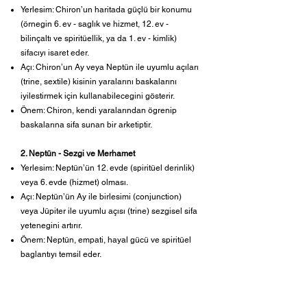
1. Chiron (Siron) - Yaralı Sifacı
Yerlesim: Chiron’un haritada güçlü bir konumu
(örnegin 6. ev - saglık ve hizmet, 12. ev -
bilinçaltı ve spiritüellik, ya da 1. ev - kimlik)
sifacıyı isaret eder.
Açı: Chiron’un Ay veya Neptün ile uyumlu açıları
(trine, sextile) kisinin yaralarını baskalarını
iyilestirmek için kullanabilecegini gösterir.
Önem: Chiron, kendi yaralarından ögrenip
baskalarına sifa sunan bir arketiptir.
2. Neptün - Sezgi ve Merhamet
Yerlesim: Neptün’ün 12. evde (spiritüel derinlik)
veya 6. evde (hizmet) olması.
Açı: Neptün’ün Ay ile birlesimi (conjunction)
veya Jüpiter ile uyumlu açısı (trine) sezgisel sifa
yetenegini artırır.
Önem: Neptün, empati, hayal gücü ve spiritüel
baglantıyı temsil eder.