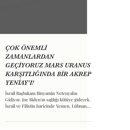
ÇOK ÖNEMLİ
ZAMANLARDAN
GEÇİYORUZ MARS URANUS
KARŞITLIĞINDA BİR AKREP
YENİAY'I!
İsrail Başbakanı Binyamin Netenyahu
Gidiyor. Joe Biden'ın sağlığı kötüye gidecek.
İsrail ve Filistin haricinde Yemen, Lübnan,
Ürdün ve...