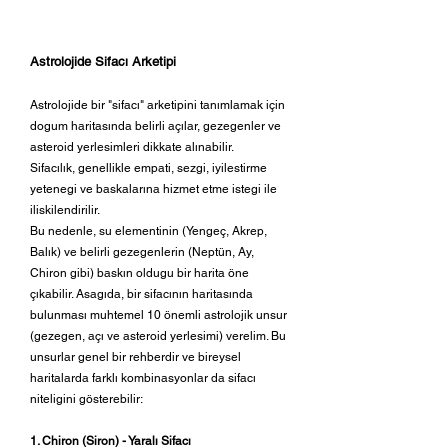
Astrolojide Sifacı Arketipi
Astrolojide bir "sifacı" arketipini tanımlamak için
dogum haritasında belirli açılar, gezegenler ve
asteroid yerlesimleri dikkate alınabilir.
Sifacılık, genellikle empati, sezgi, iyilestirme
yetenegi ve baskalarına hizmet etme istegi ile
iliskilendirilir.
Bu nedenle, su elementinin (Yengeç, Akrep,
Balık) ve belirli gezegenlerin (Neptün, Ay,
Chiron gibi) baskın oldugu bir harita öne
çıkabilir. Asagıda, bir sifacının haritasında
bulunması muhtemel 10 önemli astrolojik unsur
(gezegen, açı ve asteroid yerlesimi) verelim. Bu
unsurlar genel bir rehberdir ve bireysel
haritalarda farklı kombinasyonlar da sifacı
niteligini gösterebilir: