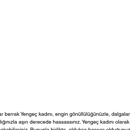
ar berrak Yengeç kadını, engin gönüllülüğünüzle, dalgala
lığınızla aşırı derecede hassassınız. Yengeç kadını olara
bakabilirsiniz. Bununla birlikte, oldukça hassas olduğunuz 