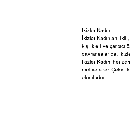
İkizler Kadını 
İkizler Kadınları, iki
kişilikleri ve çarpıcı ö
davransalar da, İkizl
İkizler Kadını her za
motive eder. Çekici 
olumludur. 