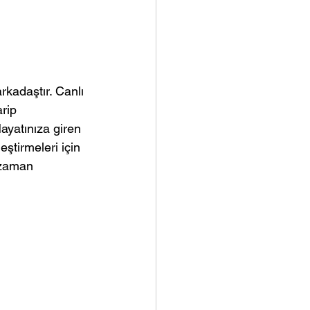
arkadaştır. Canlı 
arip 
ayatınıza giren 
ştirmeleri için 
 zaman 