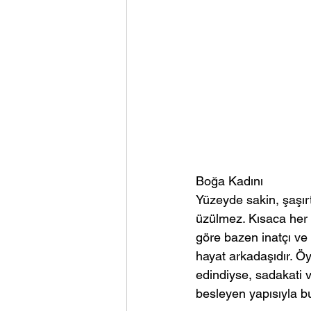
Boğa Kadını
Yüzeyde sakin, şaşırt
üzülmez. Kısaca her h
göre bazen inatçı ve b
hayat arkadaşıdır. Öy
edindiyse, sadakati v
besleyen yapısıyla bu