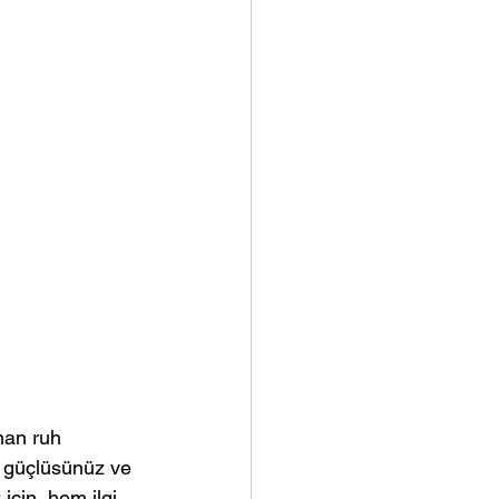
nan ruh 
k güçlüsünüz ve 
için, hem ilgi 