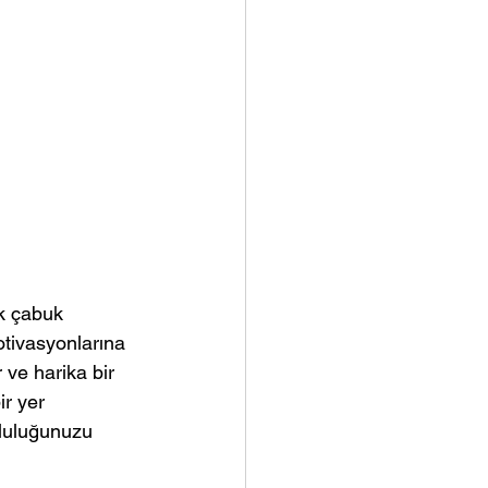
ok çabuk 
otivasyonlarına 
 ve harika bir 
r yer 
tluluğunuzu 