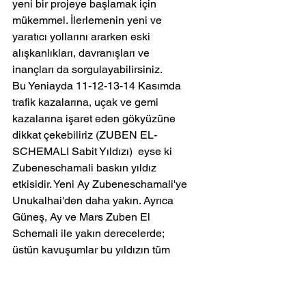
yeni bir projeye başlamak için 
mükemmel. İlerlemenin yeni ve 
yaratıcı yollarını ararken eski 
alışkanlıkları, davranışları ve 
inançları da sorgulayabilirsiniz.
Bu Yeniayda 11-12-13-14 Kasımda 
trafik kazalarına, uçak ve gemi 
kazalarına işaret eden gökyüzüne 
dikkat çekebiliriz (ZUBEN EL-
SCHEMALI Sabit Yıldızı)  eyse ki 
Zubeneschamali baskın yıldız 
etkisidir. Yeni Ay Zubeneschamali'ye 
Unukalhai'den daha yakın. Ayrıca 
Güneş, Ay ve Mars Zuben El 
Schemali ile yakın derecelerde; 
üstün kavuşumlar bu yıldızın tüm 
potansiyelini açığa çıkarıyor.
Sabit Yıldız Zuben El Schemali; hırs, 