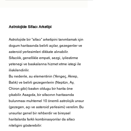
topluluklar, partiler,...
Astrolojide Sifacı Arketipi
Astrolojide bir "sifacı" arketipini tanımlamak için
dogum haritasında belirli açılar, gezegenler ve
asteroid yerlesimleri dikkate alınabilir.
Sifacılık, genellikle empati, sezgi, iyilestirme
yetenegi ve baskalarına hizmet etme istegi ile
iliskilendirilir.
Bu nedenle, su elementinin (Yengeç, Akrep,
Balık) ve belirli gezegenlerin (Neptün, Ay,
Chiron gibi) baskın oldugu bir harita öne
çıkabilir. Asagıda, bir sifacının haritasında
bulunması muhtemel 10 önemli astrolojik unsur
(gezegen, açı ve asteroid yerlesimi) verelim. Bu
unsurlar genel bir rehberdir ve bireysel