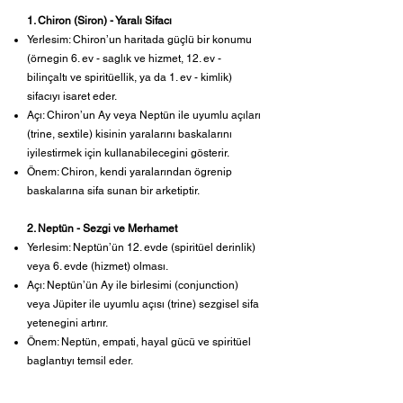
haritalarda farklı kombinasyonlar da sifacı
niteligini gösterebilir:
1. Chiron (Siron) - Yaralı Sifacı
Yerlesim: Chiron’un haritada güçlü bir konumu
(örnegin 6. ev - saglık ve hizmet, 12. ev -
bilinçaltı ve spiritüellik, ya da 1. ev - kimlik)
sifacıyı isaret eder.
Açı: Chiron’un Ay veya Neptün ile uyumlu açıları
(trine, sextile) kisinin yaralarını baskalarını
iyilestirmek için kullanabilecegini gösterir.
Önem: Chiron, kendi yaralarından ögrenip
baskalarına sifa sunan bir arketiptir.
2. Neptün - Sezgi ve Merhamet
Yerlesim: Neptün’ün 12. evde (spiritüel derinlik)
veya 6. evde (hizmet) olması.
Açı: Neptün’ün Ay ile birlesimi (conjunction)
veya Jüpiter ile uyumlu açısı (trine) sezgisel sifa
yetenegini artırır.
Önem: Neptün, empati, hayal gücü ve spiritüel
baglantıyı temsil eder.